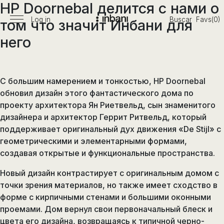
HP Doornebal делится с нами о
Pasar
al
Log in
Buscar
Favs(0)
том что значит Инбани для
Menú
Vanguardia
contenido
principal
него
en
diseño
de
baños,
С большим намерением и тонкостью, HP Doornebal
siguiendo
обновил дизайн этого фантастического дома по
las
проекту архитектора Ян Риетвельд, сын знаменитого
tendencias,
дизайнера и архитектор Геррит Ритвельд, который
nuevos
поддерживает оригинальный дух движения «De Stijl» с
materiales
геометрическими и элементарными формами,
y
создавая открытые и функциональные пространства.
tecnologías
en
Новый дизайн контрастирует с оригинальным домом с
muebles,
точки зрения материалов, но также имеет сходство в
lavabos,
форме с кирпичными стенами и большими оконными
bañeras,
проемами. Дом вернул свои первоначальный блеск и
platos
цвета его дизайна, возвращаясь к типичной черно-