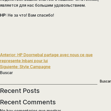
является для нас большим удовольствием.
HP:
Не за что! Вам спасибо!
Navegación
Anterior:
HP Doornebal partage avec nous ce que
represente Inbani pour lui
de
Siguiente:
Style Campagne
entradas
Buscar
Buscar
Recent Posts
Recent Comments
No hay comentarios que mostrar.