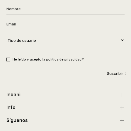
Nombre
*
Email
*
Tipo
de
usuario
*
Consentimiento
*
*
He leído y acepto la
política de privacidad
Suscribir
Inbani
Info
Síguenos