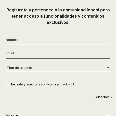
de
Registrate y pertenece a la comunidad Inbani para
ducha,
tener acceso a funcionalidades y contenidos
accesorios…
exclusivos.
Nombre
*
Email
*
Tipo
de
usuario
*
Consentimiento
*
*
He leído y acepto la
política de privacidad
Suscribir
Inbani