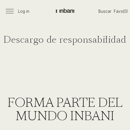
Pasar
al
Log in
Buscar
Favs(0)
Menú
Vanguardia
contenido
principal
en
diseño
de
Descargo de responsabilidad
baños,
siguiendo
las
tendencias,
nuevos
materiales
y
tecnologías
en
FORMA PARTE DEL
muebles,
lavabos,
MUNDO INBANI
bañeras,
platos