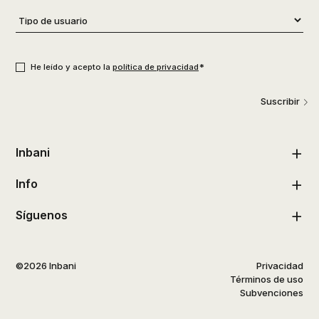
Tipo
de
usuario
*
Consentimiento
*
*
He leído y acepto la
política de privacidad
Suscribir
Inbani
Info
Síguenos
©2026 Inbani
Privacidad
Términos de uso
Subvenciones