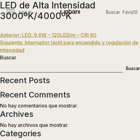
LED de Alta Intensidad
Pasar
al
Log in
Buscar
Favs(0)
3000ºK/4000ºK
Menú
Vanguardia
contenido
principal
en
diseño
Navegación
Anterior:
LED: 9,6W – 120LED/m – CRI 80
de
Siguiente:
Interruptor táctil para encendido y regulación de
de
baños,
intensidad
entradas
siguiendo
Buscar
las
Buscar
tendencias,
nuevos
Recent Posts
materiales
y
Recent Comments
tecnologías
No hay comentarios que mostrar.
en
Archives
muebles,
lavabos,
No hay archivos que mostrar.
bañeras,
Categories
platos