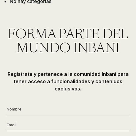
No hay categorías
de
ducha,
accesorios…
FORMA PARTE DEL
MUNDO INBANI
Registrate y pertenece a la comunidad Inbani para
tener acceso a funcionalidades y contenidos
exclusivos.
Nombre
*
Email
*