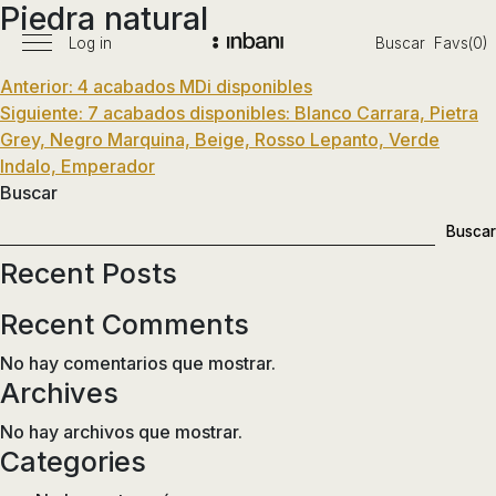
Piedra natural
Pasar
al
Log in
Buscar
Favs(0)
Menú
Vanguardia
contenido
principal
Navegación
Anterior:
4 acabados MDi disponibles
en
Siguiente:
7 acabados disponibles: Blanco Carrara, Pietra
diseño
de
Grey, Negro Marquina, Beige, Rosso Lepanto, Verde
de
entradas
Indalo, Emperador
baños,
Buscar
siguiendo
las
Buscar
tendencias,
Recent Posts
nuevos
materiales
Recent Comments
y
tecnologías
No hay comentarios que mostrar.
en
Archives
muebles,
No hay archivos que mostrar.
lavabos,
Categories
bañeras,
platos