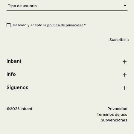
Tipo
de
usuario
*
Consentimiento
*
*
He leído y acepto la
política de privacidad
Suscribir
Inbani
Info
Síguenos
©2026 Inbani
Privacidad
Términos de uso
Subvenciones