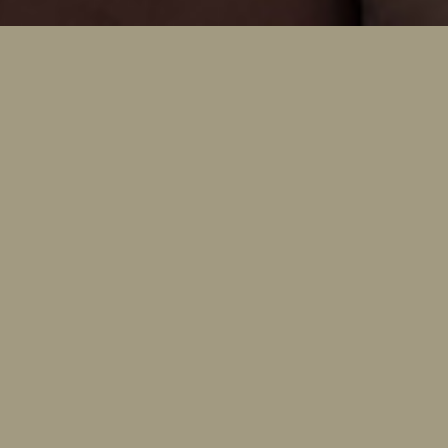
Localización
Londres
Fotografía
Paul Craig
Renovación integral de una casa estilo
gregoriana en Londres, la capital británica.
La vivienda cuenta con varias habitaciones y
cuartos de baño, en uno de ellos podemos