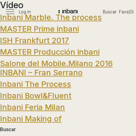
Vídeo
Pasar
al
Log in
Buscar
Favs(0)
Menú
Inbani Marble. The process
Vanguardia
contenido
principal
en
MASTER Prime inbani
diseño
de
ISH Frankfurt 2017
baños,
MASTER Producción inbani
siguiendo
las
Salone del Mobile.Milano 2016
tendencias,
INBANI – Fran Serrano
nuevos
materiales
Inbani The Process
y
Inbani Bowl&Fluent
tecnologías
en
Inbani Feria Milan
muebles,
Inbani Making of
lavabos,
bañeras,
Buscar
platos