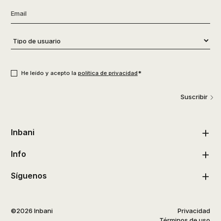
Email
*
Tipo
de
usuario
*
Consentimiento
*
*
He leído y acepto la
política de privacidad
Suscribir
Inbani
Info
Síguenos
©2026 Inbani
Privacidad
Términos de uso