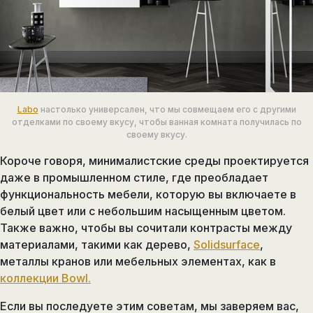
Labo
настолько универсален, что мы совмещаем его с другими
отделками по своему вкусу, чтобы ванная комната получилась по
своему вкусу.
Короче говоря, минималистские среды проектируется
даже в промышленном стиле, где преобладает
функциональность мебели, которую вы включаете в
белый цвет или с небольшим насыщенным цветом.
Также важно, чтобы вы сочитали контрасты между
материалами, такими как дерево,
Solidsurface
,
металлы кранов или мебельных элементах, как в
коллекции Bowl.
Если вы последуете этим советам, мы заверяем вас,