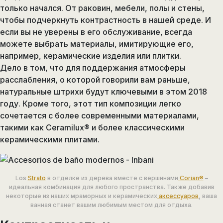
только начался. От раковин, мебели, полы и стены,
чтобы подчеркнуть контрастность в нашей среде. И
если вы не уверены в его обслуживание, всегда
можете выбрать материалы, имитирующие его,
например, керамические изделия или плитки.
Дело в том, что для поддержания атмосферы
расслабления, о которой говорили вам раньше,
натуральные штрихи будут ключевыми в этом 2018
году. Кроме того, этот тип композиции легко
сочетается с более современными материалами,
такими как Ceramilux® и более классическими
керамическими плитами.
Los
Strato
в отделке из дерева вместе с вершинами
Corian®
–
идеальная комбинация для любого пространства. Также добавив
некоторые из наших мраморных и керамических
аксессуаров
, ваша
ванная станет вашим любимым местом для отдыха.