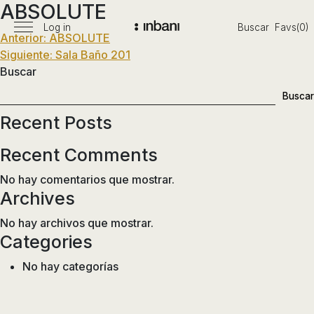
ABSOLUTE
Pasar
al
Log in
Buscar
Favs(0)
Menú
Navegación
Anterior:
ABSOLUTE
Vanguardia
contenido
principal
Siguiente:
Sala Baño 201
en
de
Buscar
diseño
entradas
de
Buscar
baños,
Recent Posts
siguiendo
las
Recent Comments
tendencias,
nuevos
No hay comentarios que mostrar.
materiales
Archives
y
No hay archivos que mostrar.
tecnologías
Categories
en
muebles,
No hay categorías
lavabos,
bañeras,
platos