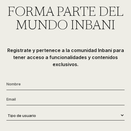
de
FORMA PARTE DEL
ducha,
accesorios…
MUNDO INBANI
Registrate y pertenece a la comunidad Inbani para
tener acceso a funcionalidades y contenidos
exclusivos.
Nombre
*
Email
*
Tipo
de
usuario
*
Consentimiento
*