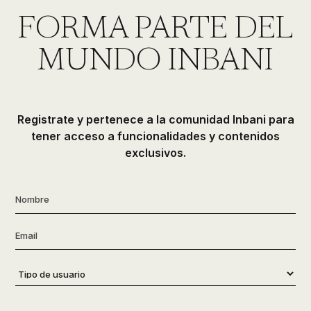
de
FORMA PARTE DEL
ducha,
accesorios…
MUNDO INBANI
Registrate y pertenece a la comunidad Inbani para
tener acceso a funcionalidades y contenidos
exclusivos.
Nombre
*
Email
*
Tipo
de
usuario
*
Consentimiento
*