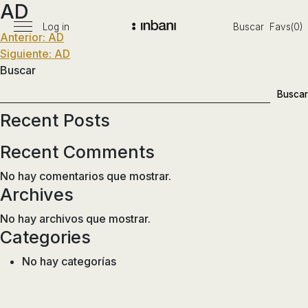
AD
Pasar
al
Log in
Buscar
Favs(0)
Menú
Navegación
Anterior:
AD
Vanguardia
contenido
principal
Siguiente:
AD
en
de
Buscar
diseño
entradas
de
Buscar
baños,
Recent Posts
siguiendo
las
Recent Comments
tendencias,
nuevos
No hay comentarios que mostrar.
materiales
Archives
y
No hay archivos que mostrar.
tecnologías
Categories
en
muebles,
No hay categorías
lavabos,
bañeras,
platos