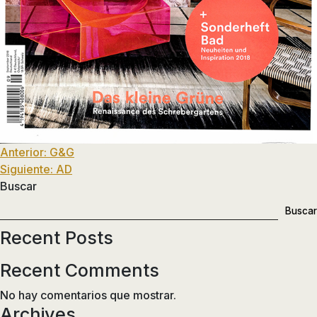
de
ducha,
accesorios…
Navegación
Anterior:
G&G
Siguiente:
AD
de
Buscar
entradas
Buscar
Recent Posts
Recent Comments
No hay comentarios que mostrar.
Archives