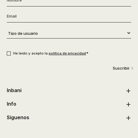
Email
*
Tipo
de
usuario
*
Consentimiento
*
*
He leído y acepto la
política de privacidad
Suscribir
Inbani
Info
Síguenos