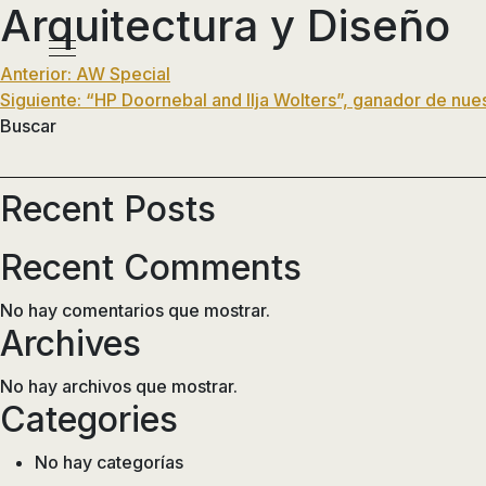
Arquitectura y Diseño
Pasar
al
Menú
contenido
Navegación
Anterior:
AW Special
principal
Siguiente:
“HP Doornebal and Ilja Wolters”, ganador de nue
de
Buscar
entradas
Recent Posts
Recent Comments
No hay comentarios que mostrar.
Archives
No hay archivos que mostrar.
Categories
No hay categorías