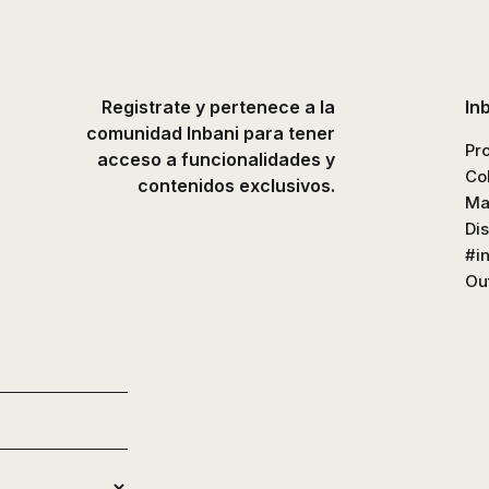
platos
de
ducha,
accesorios…
Registrate y pertenece a la
In
comunidad Inbani para tener
Pr
acceso a funcionalidades y
Co
contenidos exclusivos.
Ma
Di
#i
Out