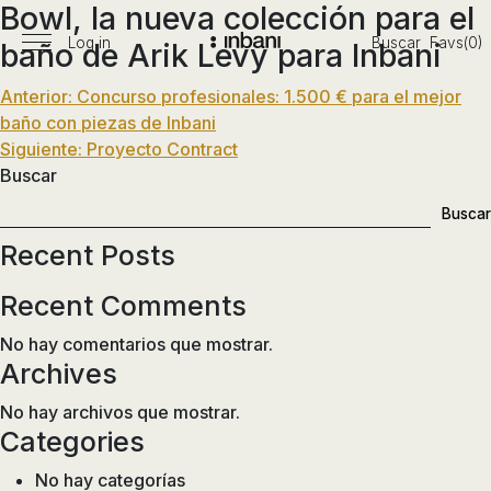
Bowl, la nueva colección para el
Pasar
al
Log in
Buscar
Favs(0)
baño de Arik Levy para Inbani
Menú
Vanguardia
contenido
principal
en
Navegación
Anterior:
Concurso profesionales: 1.500 € para el mejor
diseño
baño con piezas de Inbani
de
de
Siguiente:
Proyecto Contract
entradas
baños,
Buscar
siguiendo
Buscar
las
tendencias,
Recent Posts
nuevos
materiales
Recent Comments
y
No hay comentarios que mostrar.
tecnologías
Archives
en
muebles,
No hay archivos que mostrar.
lavabos,
Categories
bañeras,
No hay categorías
platos