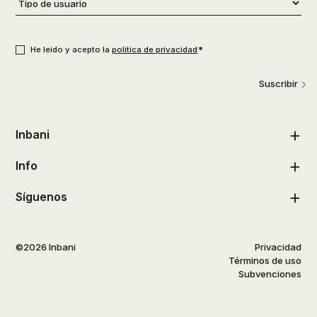
de
usuario
*
Consentimiento
*
*
He leído y acepto la
política de privacidad
Suscribir
Inbani
Info
Síguenos
©2026 Inbani
Privacidad
Términos de uso
Subvenciones