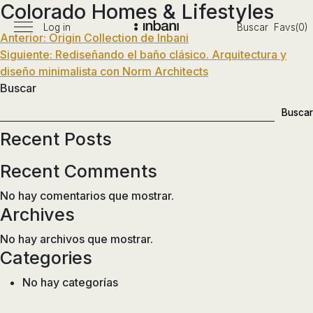
Colorado Homes & Lifestyles
Pasar
al
Log in
Buscar
Favs(0)
Menú
Navegación
Anterior:
Origin Collection de Inbani
Vanguardia
contenido
principal
Siguiente:
Rediseñando el baño clásico. Arquitectura y
en
de
diseño minimalista con Norm Architects
diseño
entradas
Buscar
de
baños,
Buscar
siguiendo
Recent Posts
las
tendencias,
Recent Comments
nuevos
materiales
No hay comentarios que mostrar.
y
Archives
tecnologías
No hay archivos que mostrar.
en
Categories
muebles,
lavabos,
No hay categorías
bañeras,
platos