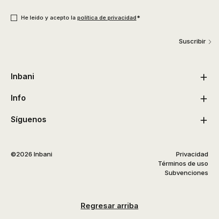
usuario
*
Consentimiento
*
*
He leído y acepto la
política de privacidad
Suscribir
Inbani
Info
Síguenos
©2026 Inbani
Privacidad
Términos de uso
Subvenciones
Regresar arriba