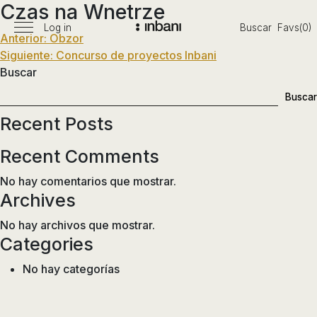
Czas na Wnetrze
Pasar
al
Log in
Buscar
Favs(0)
Menú
Navegación
Anterior:
Obzor
Vanguardia
contenido
principal
Siguiente:
Concurso de proyectos Inbani
en
de
Buscar
diseño
entradas
de
Buscar
baños,
Recent Posts
siguiendo
las
Recent Comments
tendencias,
nuevos
No hay comentarios que mostrar.
materiales
Archives
y
No hay archivos que mostrar.
tecnologías
Categories
en
muebles,
No hay categorías
lavabos,
bañeras,
platos