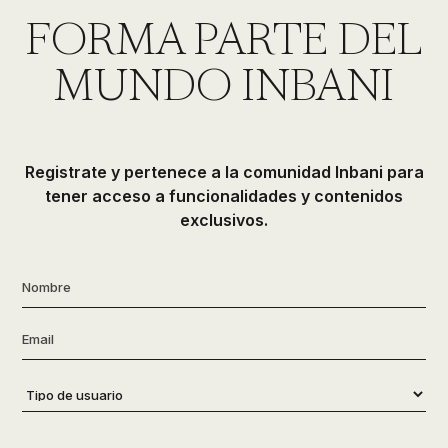
de
FORMA PARTE DEL
ducha,
accesorios…
MUNDO INBANI
Registrate y pertenece a la comunidad Inbani para
tener acceso a funcionalidades y contenidos
exclusivos.
Nombre
*
Email
*
Tipo
de
usuario
*
Consentimiento
*