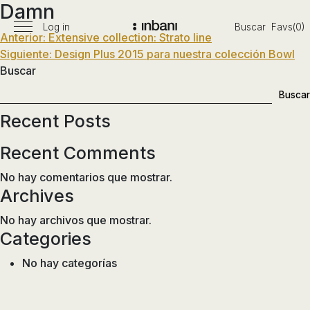
Damn
Pasar
al
Log in
Buscar
Favs(0)
Menú
Navegación
Anterior:
Extensive collection: Strato line
Vanguardia
contenido
principal
Siguiente:
Design Plus 2015 para nuestra colección Bowl
en
de
Buscar
diseño
entradas
de
Buscar
baños,
Recent Posts
siguiendo
las
Recent Comments
tendencias,
nuevos
No hay comentarios que mostrar.
materiales
Archives
y
No hay archivos que mostrar.
tecnologías
Categories
en
muebles,
No hay categorías
lavabos,
bañeras,
platos