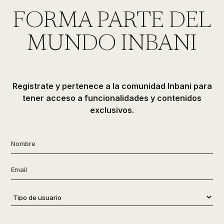
de
FORMA PARTE DEL
ducha,
accesorios…
MUNDO INBANI
Registrate y pertenece a la comunidad Inbani para
tener acceso a funcionalidades y contenidos
exclusivos.
Nombre
*
Email
*
Tipo
de
usuario
*
Consentimiento
*