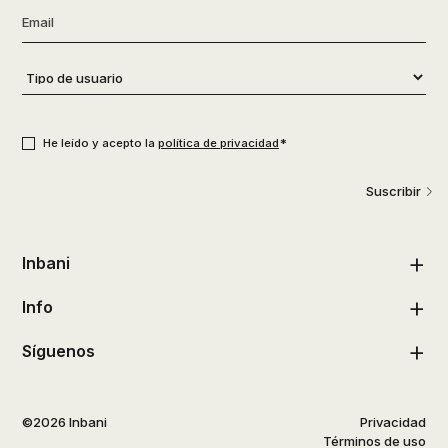
Email
*
Tipo
de
usuario
*
Consentimiento
*
*
He leído y acepto la
política de privacidad
Suscribir
Inbani
Info
Síguenos
©2026 Inbani
Privacidad
Términos de uso