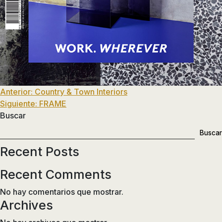
de
ducha,
accesorios…
Navegación
Anterior:
Country & Town Interiors
Siguiente:
FRAME
de
Buscar
entradas
Buscar
Recent Posts
Recent Comments
No hay comentarios que mostrar.
Archives