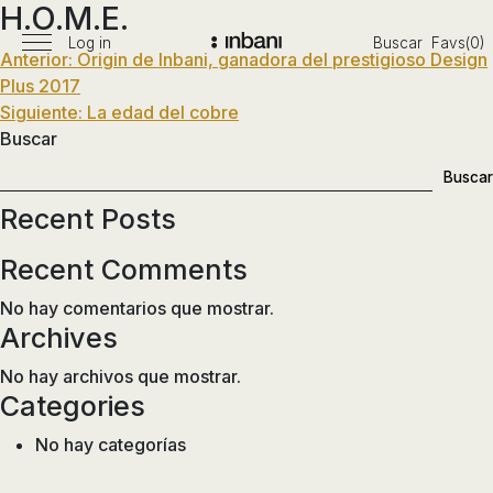
H.O.M.E.
Pasar
al
Log in
Buscar
Favs(0)
Menú
Navegación
Anterior:
Origin de Inbani, ganadora del prestigioso Design
Vanguardia
contenido
principal
Plus 2017
en
de
Siguiente:
La edad del cobre
diseño
entradas
Buscar
de
baños,
Buscar
siguiendo
Recent Posts
las
tendencias,
Recent Comments
nuevos
materiales
No hay comentarios que mostrar.
y
Archives
tecnologías
No hay archivos que mostrar.
en
Categories
muebles,
lavabos,
No hay categorías
bañeras,
platos