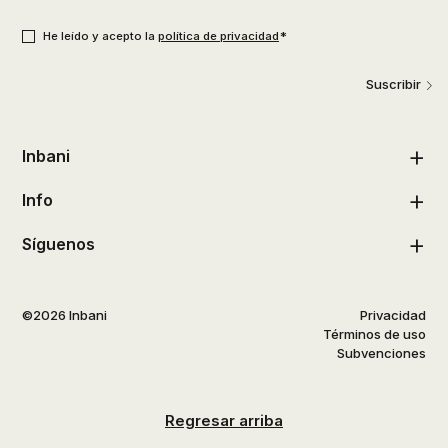
usuario
*
Consentimiento
*
*
He leído y acepto la
política de privacidad
Suscribir
Inbani
Info
Síguenos
©2026 Inbani
Privacidad
Términos de uso
Subvenciones
Regresar arriba