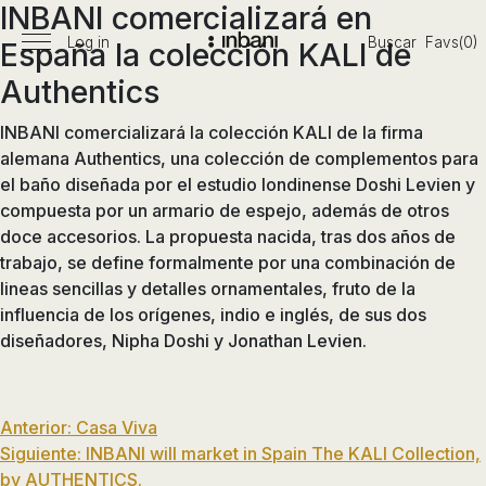
INBANI comercializará en
Pasar
al
Log in
Buscar
Favs(0)
España la colección KALI de
Menú
Vanguardia
contenido
principal
Authentics
en
diseño
INBANI comercializará la colección KALI de la firma
de
alemana Authentics, una colección de complementos para
baños,
el baño diseñada por el estudio londinense Doshi Levien y
siguiendo
compuesta por un armario de espejo, además de otros
las
doce accesorios. La propuesta nacida, tras dos años de
tendencias,
trabajo, se define formalmente por una combinación de
nuevos
lineas sencillas y detalles ornamentales, fruto de la
materiales
influencia de los orígenes, indio e inglés, de sus dos
y
diseñadores, Nipha Doshi y Jonathan Levien.
tecnologías
en
muebles,
Navegación
lavabos,
Anterior:
Casa Viva
bañeras,
Siguiente:
INBANI will market in Spain The KALI Collection,
de
platos
by AUTHENTICS.