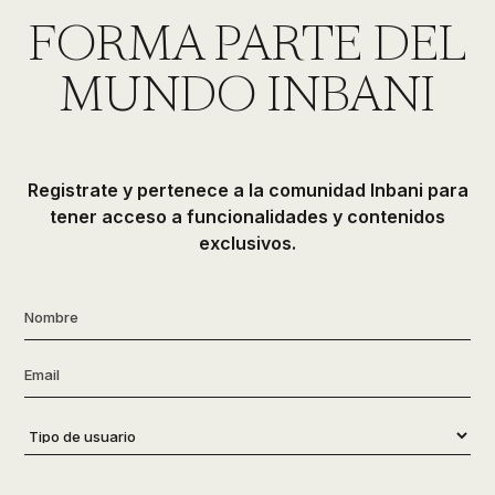
de
FORMA PARTE DEL
ducha,
accesorios…
MUNDO INBANI
Registrate y pertenece a la comunidad Inbani para
tener acceso a funcionalidades y contenidos
exclusivos.
Nombre
*
Email
*
Tipo
de
usuario
*
Consentimiento
*