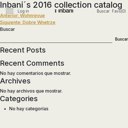
Inbani´s 2016 collection catalog
Pasar
al
Log in
Buscar
Favs(0)
Menú
Navegación
Anterior:
Wohnrevue
Vanguardia
contenido
principal
Siguiente:
Dobre Wnetrze
en
de
Buscar
diseño
entradas
de
Buscar
baños,
Recent Posts
siguiendo
las
Recent Comments
tendencias,
nuevos
No hay comentarios que mostrar.
materiales
Archives
y
No hay archivos que mostrar.
tecnologías
Categories
en
muebles,
No hay categorías
lavabos,
bañeras,
platos