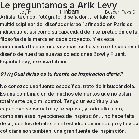
Le preguntamos a Arik Levy
Pasar
al
Log in
Buscar
Favs(0)
Menú
Artista, técnico, fotógrafo, diseñador…, el talento
Vanguardia
contenido
principal
multidisciplinar del diseñador israelí afincado en París es
en
indiscutible, así como su capacidad de interpretación de la
diseño
filosofía de la marca en cada proyecto. Y es esta
de
complicidad la que, una vez más, se ha visto reflejada en el
baños,
diseño de nuestras nuevas colecciones Bowl y Fluent.
siguiendo
Espíritu Levy, esencia Inbani.
las
tendencias,
01 //¿Cual dirías es tu fuente de inspiración diaria?
nuevos
materiales
No conozco una fuente específica, trato de ir buscándola.
y
Es una combinación de muchos elementos que no están
tecnologías
totalmente bajo mi control. Tengo un espíritu y una
en
capacidad sensorial muy receptiva, y todo ello junto,
muebles,
combinan esas inyecciones de inspiración… no hace falta
lavabos,
decir, que los debates en el estudio con mi equipo y la vida
bañeras,
cotidiana son también, una gran fuente de inspiración.
platos