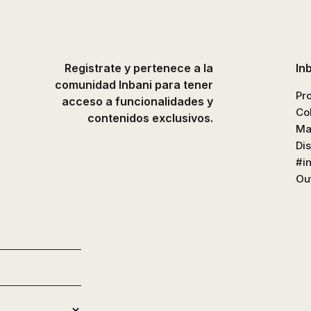
platos
de
ducha,
accesorios…
Registrate y pertenece a la
In
comunidad Inbani para tener
Pr
acceso a funcionalidades y
Co
contenidos exclusivos.
Ma
Di
#i
Out