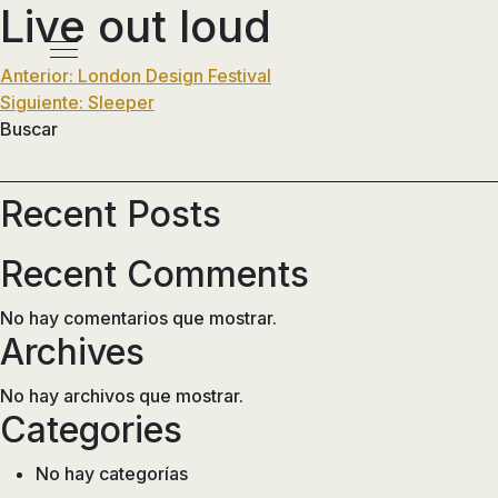
Live out loud
Pasar
al
Menú
contenido
Navegación
Anterior:
London Design Festival
principal
Siguiente:
Sleeper
de
Buscar
entradas
Recent Posts
Recent Comments
No hay comentarios que mostrar.
Archives
No hay archivos que mostrar.
Categories
No hay categorías