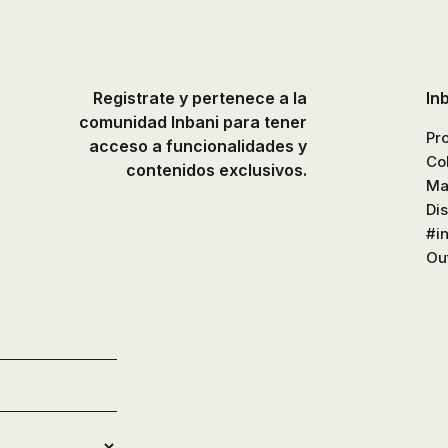
platos
de
ducha,
accesorios…
Registrate y pertenece a la
In
comunidad Inbani para tener
Pr
acceso a funcionalidades y
Co
contenidos exclusivos.
Ma
Di
#i
Out