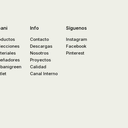
bani
Info
Síguenos
oductos
Contacto
Instagram
lecciones
Descargas
Facebook
teriales
Nosotros
Pinterest
señadores
Proyectos
nbanigreen
Calidad
let
Canal Interno