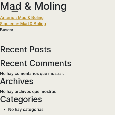
Mad & Moling
Pasar
al
Menú
contenido
Navegación
Anterior:
Mad & Boling
principal
Siguiente:
Mad & Boling
de
Buscar
entradas
Recent Posts
Recent Comments
No hay comentarios que mostrar.
Archives
No hay archivos que mostrar.
Categories
No hay categorías