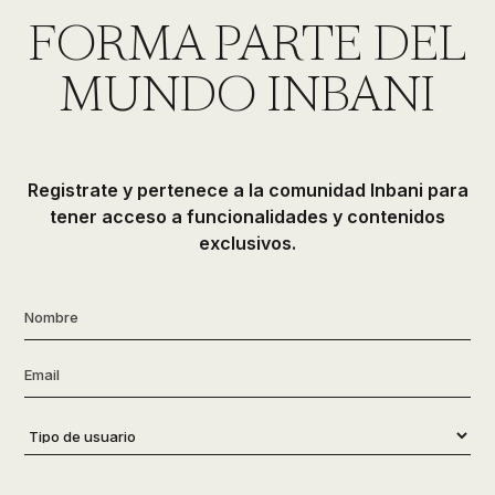
de
FORMA PARTE DEL
ducha,
accesorios…
MUNDO INBANI
Registrate y pertenece a la comunidad Inbani para
tener acceso a funcionalidades y contenidos
exclusivos.
Nombre
*
Email
*
Tipo
de
usuario
*
Consentimiento
*