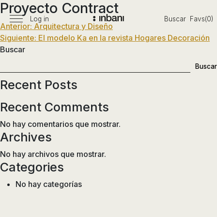
Proyecto Contract
Pasar
al
Log in
Buscar
Favs(0)
Menú
Navegación
Anterior:
Arquitectura y Diseño
Vanguardia
contenido
principal
Siguiente:
El modelo Ka en la revista Hogares Decoración
en
de
Buscar
diseño
entradas
de
Buscar
baños,
Recent Posts
siguiendo
las
Recent Comments
tendencias,
nuevos
No hay comentarios que mostrar.
materiales
Archives
y
No hay archivos que mostrar.
tecnologías
Categories
en
muebles,
No hay categorías
lavabos,
bañeras,
platos