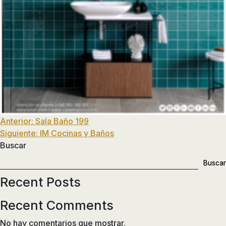
de
ducha,
accesorios…
Navegación
Anterior:
Sala Baño 199
Siguiente:
IM Cocinas y Baños
de
Buscar
entradas
Buscar
Recent Posts
Recent Comments
No hay comentarios que mostrar.