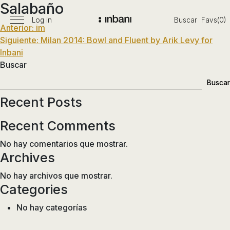
Salabaño
Pasar
al
Log in
Buscar
Favs(0)
Menú
Navegación
Anterior:
im
Vanguardia
contenido
principal
Siguiente:
Milan 2014: Bowl and Fluent by Arik Levy for
en
de
Inbani
diseño
entradas
Buscar
de
baños,
Buscar
siguiendo
Recent Posts
las
tendencias,
Recent Comments
nuevos
materiales
No hay comentarios que mostrar.
y
Archives
tecnologías
No hay archivos que mostrar.
en
Categories
muebles,
lavabos,
No hay categorías
bañeras,
platos