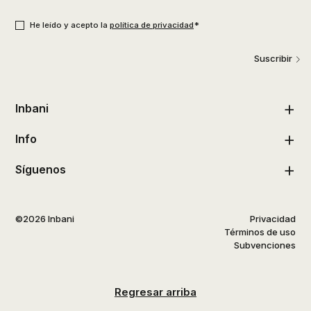
usuario
*
Consentimiento
*
*
He leído y acepto la
política de privacidad
Suscribir
Inbani
Info
Síguenos
©2026 Inbani
Privacidad
Términos de uso
Subvenciones
Regresar arriba