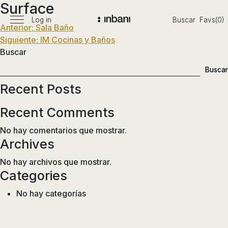
Surface
Pasar
al
Log in
Buscar
Favs(0)
Menú
Navegación
Anterior:
Sala Baño
Vanguardia
contenido
principal
Siguiente:
IM Cocinas y Baños
en
de
Buscar
diseño
entradas
de
Buscar
baños,
Recent Posts
siguiendo
las
Recent Comments
tendencias,
nuevos
No hay comentarios que mostrar.
materiales
Archives
y
No hay archivos que mostrar.
tecnologías
Categories
en
muebles,
No hay categorías
lavabos,
bañeras,
platos