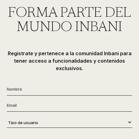
de
FORMA PARTE DEL
ducha,
accesorios…
MUNDO INBANI
Registrate y pertenece a la comunidad Inbani para
tener acceso a funcionalidades y contenidos
exclusivos.
Nombre
*
Email
*
Tipo
de
usuario
*
Consentimiento
*