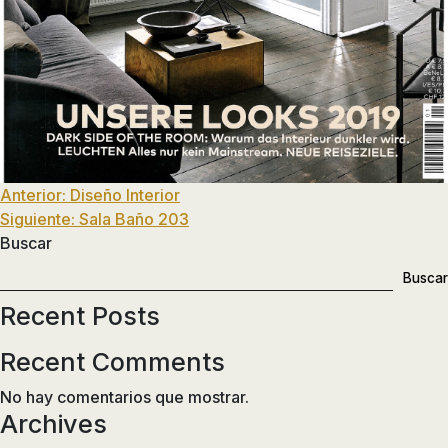
de
ducha,
accesorios…
Navegación
Anterior:
Diseño Interior
Siguiente:
Sala Baño 203
de
Buscar
entradas
Buscar
Recent Posts
Recent Comments
No hay comentarios que mostrar.
Archives