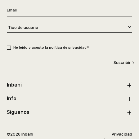
Email
*
Tipo
de
usuario
*
Consentimiento
*
*
He leído y acepto la
política de privacidad
Suscribir
Inbani
Info
Síguenos
©2026 Inbani
Privacidad