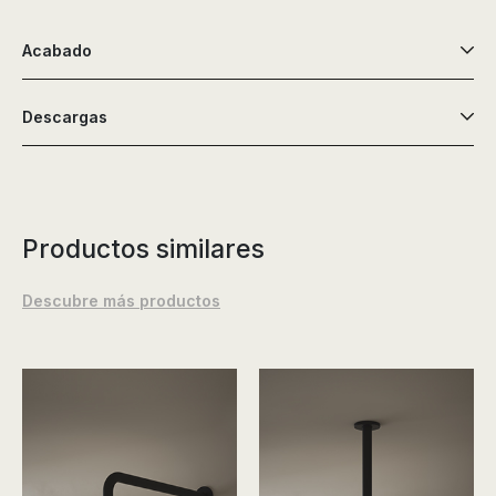
de
ducha,
Acabado
accesorios…
Descargas
Productos similares
Descubre más productos