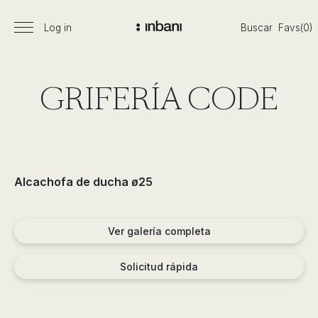
Pasar
al
Log in
Buscar
Favs(0)
Menú
Vanguardia
contenido
principal
en
diseño
de
GRIFERÍA CODE
baños,
siguiendo
las
tendencias,
nuevos
Alcachofa de ducha ø25
materiales
y
tecnologías
Ver galería completa
en
muebles,
Solicitud rápida
lavabos,
bañeras,
platos