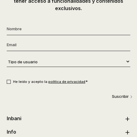
tener acceso a funcionalidades y contenidos
exclusivos.
Nombre
*
Email
*
Tipo
de
usuario
*
Consentimiento
*
*
He leído y acepto la
política de privacidad
Suscribir
Inbani
Info