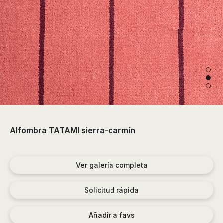
de
ducha,
accesorios…
Alfombra TATAMI sierra-carmín
Ver galería completa
Solicitud rápida
Añadir a favs