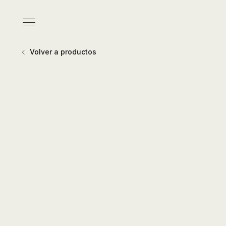
Pasar
al
Menú
contenido
principal
Volver a productos