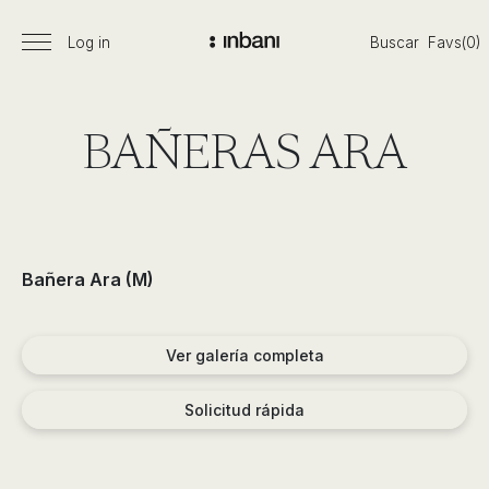
Pasar
al
Log in
Buscar
Favs(0)
Menú
Vanguardia
contenido
principal
en
diseño
de
BAÑERAS ARA
baños,
siguiendo
las
tendencias,
nuevos
Bañera Ara (M)
materiales
y
tecnologías
Ver galería completa
en
muebles,
Solicitud rápida
lavabos,
bañeras,
platos