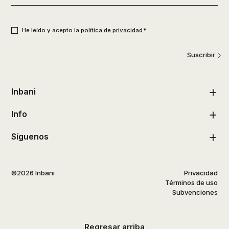
de
usuario
*
Consentimiento
*
*
He leído y acepto la
política de privacidad
Suscribir
Inbani
Info
Síguenos
©2026 Inbani
Privacidad
Términos de uso
Subvenciones
Regresar arriba