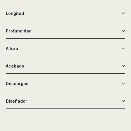
de
ducha,
Longitud
accesorios…
Profundidad
Altura
Acabado
Descargas
Diseñador