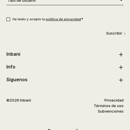
de
usuario
*
Consentimiento
*
*
He leído y acepto la
política de privacidad
Suscribir
Inbani
Info
Síguenos
©2026 Inbani
Privacidad
Términos de uso
Subvenciones