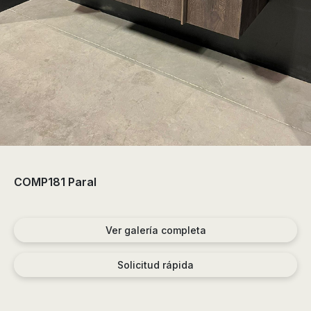
de
ducha,
accesorios…
COMP181 Paral
Ver galería completa
Solicitud rápida