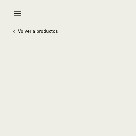
Pasar
al
Menú
contenido
principal
Volver a productos