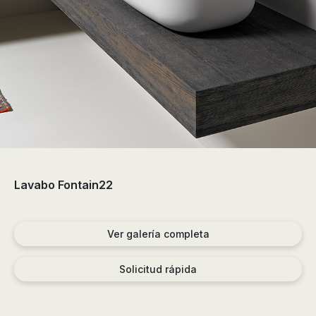
de
ducha,
accesorios…
Lavabo Fontain22
Ver galería completa
Solicitud rápida