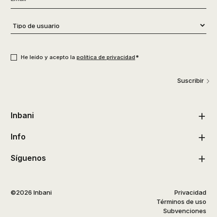
Tipo
de
usuario
*
Consentimiento
*
*
He leído y acepto la
política de privacidad
Suscribir
Inbani
Info
Síguenos
©2026 Inbani
Privacidad
Términos de uso
Subvenciones