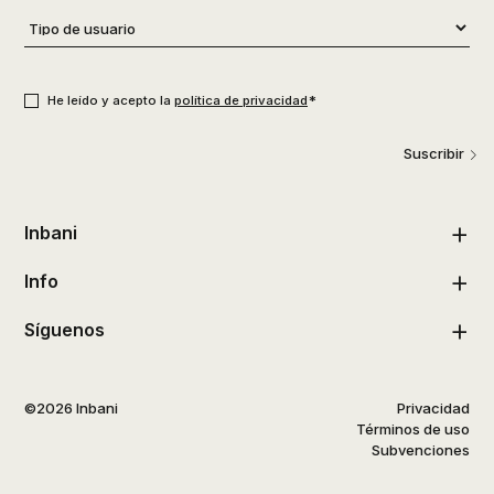
Tipo
de
usuario
*
Consentimiento
*
*
He leído y acepto la
política de privacidad
Suscribir
Inbani
Info
Síguenos
©2026 Inbani
Privacidad
Términos de uso
Subvenciones