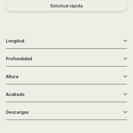
de
Solicitud rápida
ducha,
accesorios…
Longitud
Profundidad
Altura
Acabado
Descargas