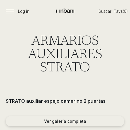
Pasar
al
Log in
Buscar
Favs(0)
Menú
Vanguardia
contenido
principal
en
diseño
de
ARMARIOS
baños,
siguiendo
AUXILIARES
las
tendencias,
STRATO
nuevos
materiales
y
tecnologías
en
STRATO auxiliar espejo camerino 2 puertas
muebles,
lavabos,
bañeras,
Ver galería completa
platos