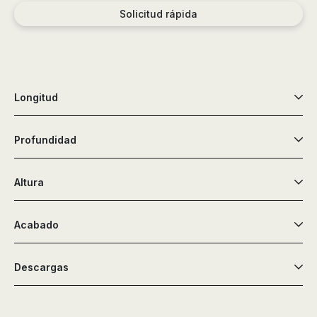
de
Solicitud rápida
ducha,
accesorios…
Longitud
Profundidad
Altura
Acabado
Descargas