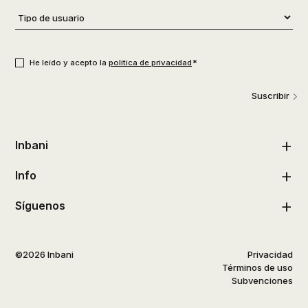
Tipo
de
usuario
*
Consentimiento
*
*
He leído y acepto la
política de privacidad
Suscribir
Inbani
Info
Síguenos
©2026 Inbani
Privacidad
Términos de uso
Subvenciones