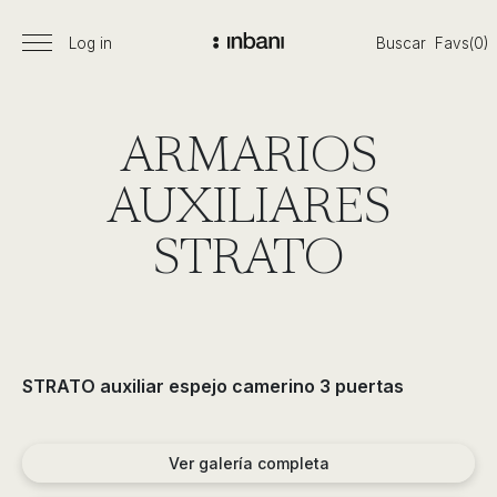
Pasar
al
Log in
Buscar
Favs(0)
Menú
Vanguardia
contenido
principal
en
diseño
de
ARMARIOS
baños,
siguiendo
AUXILIARES
las
tendencias,
STRATO
nuevos
materiales
y
tecnologías
en
STRATO auxiliar espejo camerino 3 puertas
muebles,
lavabos,
bañeras,
Ver galería completa
platos