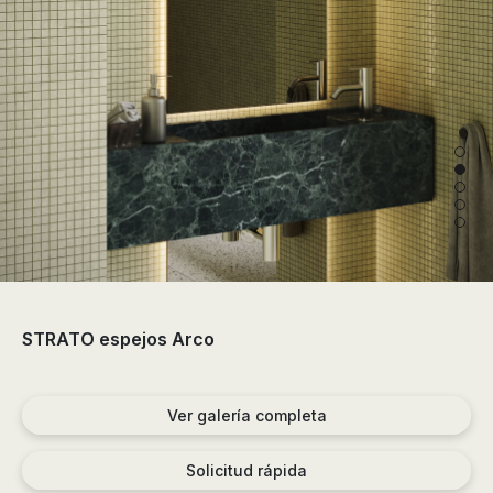
de
ducha,
accesorios…
STRATO espejos Arco
Ver galería completa
Solicitud rápida