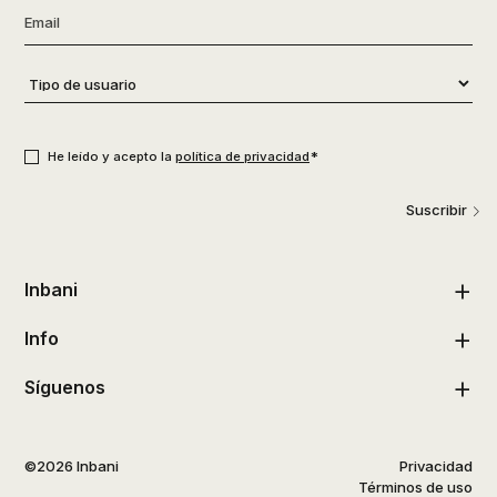
Email
*
Tipo
de
usuario
*
Consentimiento
*
*
He leído y acepto la
política de privacidad
Suscribir
Inbani
Info
Síguenos
©2026 Inbani
Privacidad
Términos de uso