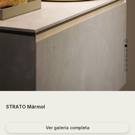
de
ducha,
accesorios…
STRATO Mármol
Ver galería completa