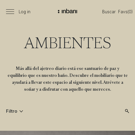
Pasar
al
Log in
Buscar
Favs(0)
Menú
Vanguardia
contenido
principal
en
diseño
de
AMBIENTES
baños,
siguiendo
las
tendencias,
Más allá del ajetreo diario está ese santuario de paz y
nuevos
equilibrio que es nuestro baño. Descubre el mobiliario que te
materiales
ayudará a llevar este espacio al siguiente nivel. Atrévete a
y
soñar y a disfrutar con aquello que mereces.
tecnologías
en
muebles,
Filtro
lavabos,
bañeras,
platos