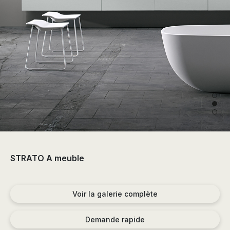
the
sector
of
the
bathroom
and
the
decoration.
STRATO A meuble
Voir la galerie complète
Demande rapide