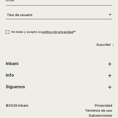
Tipo
de
usuario
*
Consentimiento
*
*
He leído y acepto la
política de privacidad
Suscribir
Inbani
Info
Síguenos
©2026 Inbani
Privacidad
Términos de uso
Subvenciones