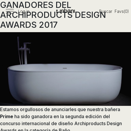
GANADORES DEL
Pasar
al
Log in
Buscar
Favs(0)
ARCHIPRODUCTS DESIGN
Menú
Vanguardia
contenido
principal
AWARDS 2017
en
diseño
de
baños,
siguiendo
las
tendencias,
nuevos
materiales
y
tecnologías
en
muebles,
Estamos orgullosos de anunciarles que nuestra bañera
lavabos,
Prime
ha sido ganadora en la segunda edición del
bañeras,
concurso internacional de diseño Archiproducts Design
platos
Awards en la categoría de Baño.