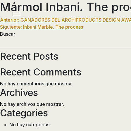
Mármol Inbani. The pr
Pasar
al
Menú
contenido
Navegación
Anterior:
GANADORES DEL ARCHIPRODUCTS DESIGN AWA
principal
Siguiente:
Inbani Marble. The process
de
Buscar
entradas
Recent Posts
Recent Comments
No hay comentarios que mostrar.
Archives
No hay archivos que mostrar.
Categories
No hay categorías