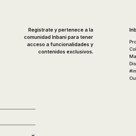
platos
de
ducha,
accesorios…
Registrate y pertenece a la
In
comunidad Inbani para tener
Pr
acceso a funcionalidades y
Co
contenidos exclusivos.
Ma
Di
#i
Out