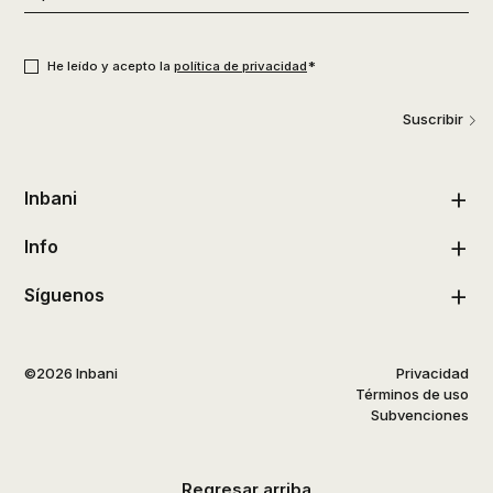
de
usuario
*
Consentimiento
*
*
He leído y acepto la
política de privacidad
Suscribir
Inbani
Info
Síguenos
©2026 Inbani
Privacidad
Términos de uso
Subvenciones
Regresar arriba