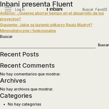
Inbani presenta Fluent
Pasar
al
Log in
Buscar
Favs(0)
Menú
Navegación
Anterior:
¿Quieres ahorrar tiempo en el desarrollo de tus
Vanguardia
contenido
principal
proyectos?
en
de
Siguiente:
Jakie są łazienki piłkarzy Realu Madryt?
diseño
entradas
Minimalistyczne i funkcjonalne
de
Buscar
baños,
siguiendo
Buscar
las
Recent Posts
tendencias,
nuevos
Recent Comments
materiales
y
No hay comentarios que mostrar.
tecnologías
Archives
en
No hay archivos que mostrar.
muebles,
Categories
lavabos,
bañeras,
No hay categorías
platos