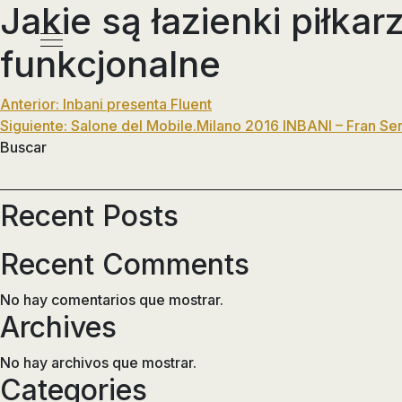
Jakie są łazienki piłka
Pasar
al
Menú
funkcjonalne
contenido
principal
Navegación
Anterior:
Inbani presenta Fluent
Siguiente:
Salone del Mobile.Milano 2016 INBANI – Fran Se
de
Buscar
entradas
Recent Posts
Recent Comments
No hay comentarios que mostrar.
Archives
No hay archivos que mostrar.
Categories