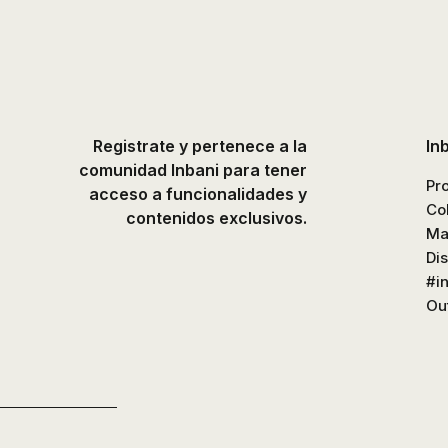
platos
de
ducha,
accesorios…
Registrate y pertenece a la
In
comunidad Inbani para tener
Pr
acceso a funcionalidades y
Co
contenidos exclusivos.
Ma
Di
#i
Out