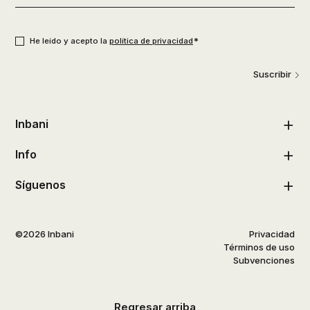
de
usuario
*
Consentimiento
*
*
He leído y acepto la
política de privacidad
Suscribir
Inbani
Info
Síguenos
©2026 Inbani
Privacidad
Términos de uso
Subvenciones
Regresar arriba