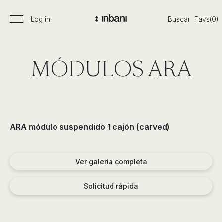
Pasar
al
Log in
Buscar
Favs(0)
Menú
Vanguardia
contenido
principal
en
diseño
de
MÓDULOS ARA
baños,
siguiendo
las
tendencias,
nuevos
ARA módulo suspendido 1 cajón (carved)
materiales
y
tecnologías
Ver galería completa
en
muebles,
Solicitud rápida
lavabos,
bañeras,
platos