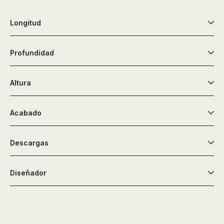
de
ducha,
Longitud
accesorios…
Profundidad
Altura
Acabado
Descargas
Diseñador