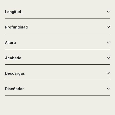
de
ducha,
Longitud
accesorios…
Profundidad
Altura
Acabado
Descargas
Diseñador