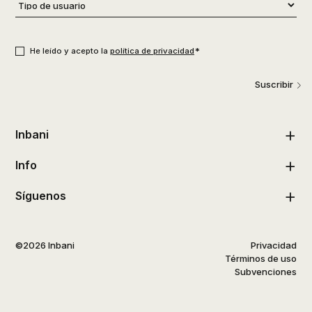
Tipo
de
usuario
*
Consentimiento
*
*
He leído y acepto la
política de privacidad
Suscribir
Inbani
Info
Síguenos
©2026 Inbani
Privacidad
Términos de uso
Subvenciones