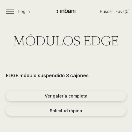
Pasar
al
Log in
Buscar
Favs(0)
Menú
Vanguardia
contenido
principal
en
diseño
de
MÓDULOS EDGE
baños,
siguiendo
las
tendencias,
nuevos
EDGE módulo suspendido 3 cajones
materiales
y
tecnologías
Ver galería completa
en
muebles,
Solicitud rápida
lavabos,
bañeras,
platos