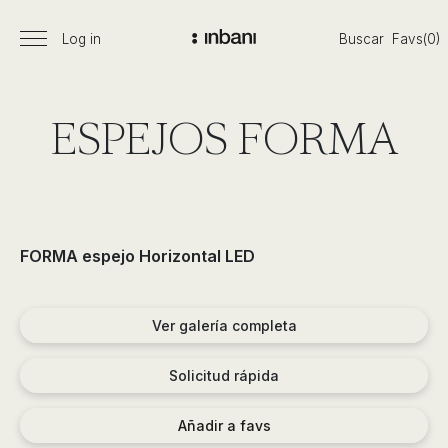
Pasar
al
Log in
Buscar
Favs(0)
Menú
Vanguardia
contenido
principal
en
diseño
de
ESPEJOS FORMA
baños,
siguiendo
las
tendencias,
nuevos
FORMA espejo Horizontal LED
materiales
y
tecnologías
Ver galería completa
en
muebles,
Solicitud rápida
lavabos,
bañeras,
Añadir a favs
platos