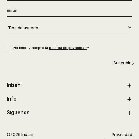
Email
*
Tipo
de
usuario
*
Consentimiento
*
*
He leído y acepto la
política de privacidad
Suscribir
Inbani
Info
Síguenos
©2026 Inbani
Privacidad