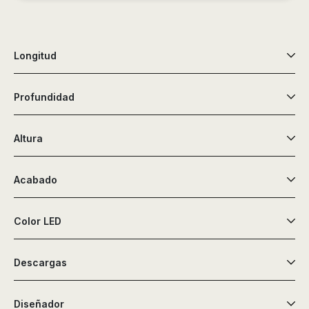
de
ducha,
accesorios…
Longitud
Profundidad
Altura
Acabado
Color LED
Descargas
Diseñador