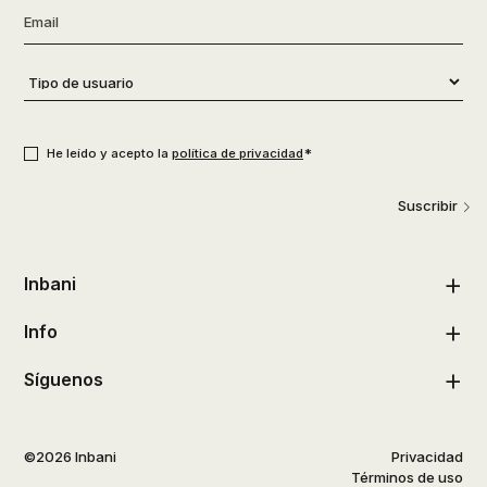
Email
*
Tipo
de
usuario
*
Consentimiento
*
*
He leído y acepto la
política de privacidad
Suscribir
Inbani
Info
Síguenos
©2026 Inbani
Privacidad
Términos de uso