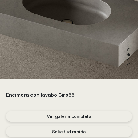
de
ducha,
accesorios…
Encimera con lavabo Giro55
Ver galería completa
Solicitud rápida