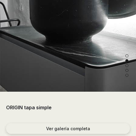
de
ducha,
accesorios…
ORIGIN tapa simple
Ver galería completa