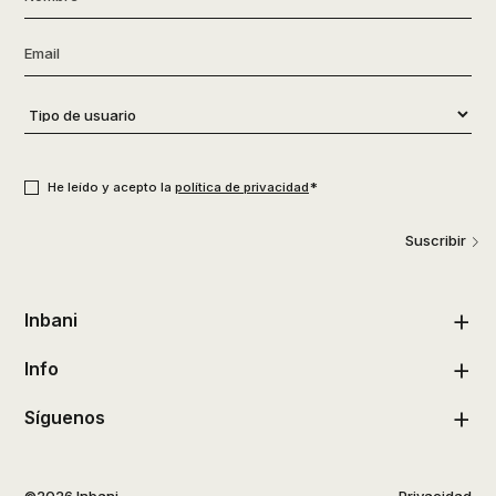
Email
*
Tipo
de
usuario
*
Consentimiento
*
*
He leído y acepto la
política de privacidad
Suscribir
Inbani
Info
Síguenos